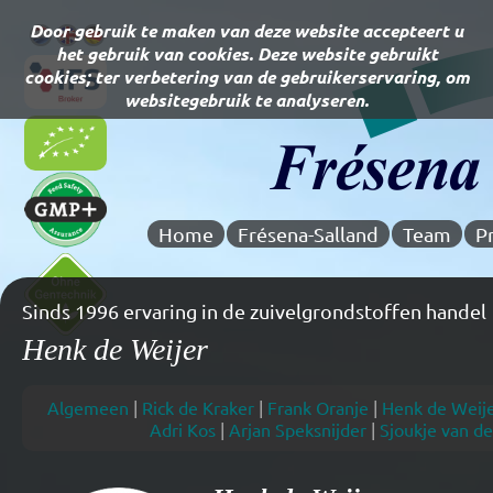
Home
Frésena-Salland
Team
P
Sinds 1996 ervaring in de zuivelgrondstoffen handel
Henk de Weijer
Algemeen
|
Rick de Kraker
|
Frank Oranje
|
Henk de Weij
Adri Kos
|
Arjan Speksnijder
|
Sjoukje van de