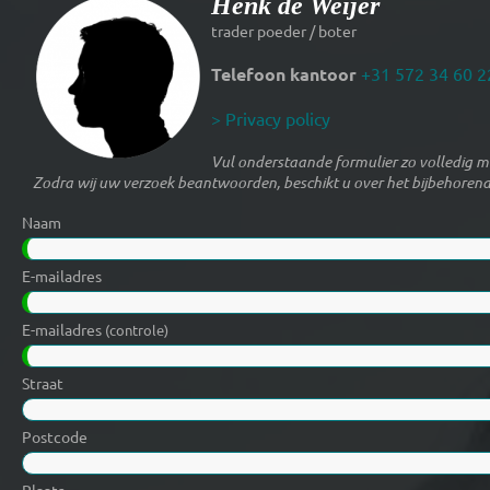
Henk de Weijer
trader poeder / boter
Telefoon kantoor
+31 572 34 60 2
> Privacy policy
Vul onderstaande formulier zo volledig mo
Zodra wij uw verzoek beantwoorden, beschikt u over het bijbehorend
Naam
E-mailadres
E-mailadres
(controle)
Straat
Postcode