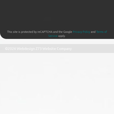
This site is protected by reCAPTCHA and the Google
Privacy Policy
and
Terms of
Service
apply.
©2026 Webdesign
Z73 Website Company