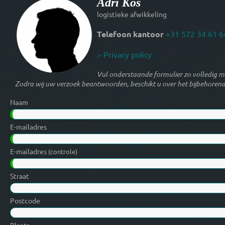
Adri Kos
logistieke afwikkeling
Telefoon kantoor
+31 572 34 61 6
> Privacy policy
Vul onderstaande formulier zo volledig mo
Zodra wij uw verzoek beantwoorden, beschikt u over het bijbehorend
Naam
E-mailadres
E-mailadres
(controle)
Straat
Postcode