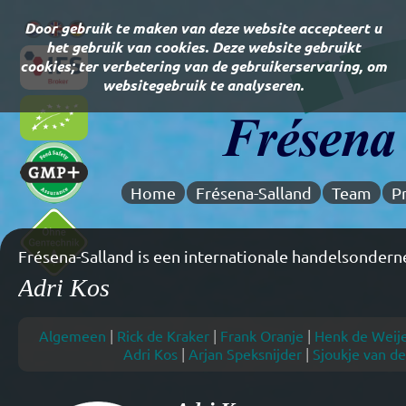
Door gebruik te maken van deze website accepteert u
het gebruik van cookies. Deze website gebruikt
cookies; ter verbetering van de gebruikerservaring, om
websitegebruik te analyseren.
Home
Frésena-Salland
Team
P
Frésena-Salland is een internationale handelsondern
Adri Kos
Algemeen
|
Rick de Kraker
|
Frank Oranje
|
Henk de Weij
Adri Kos
|
Arjan Speksnijder
|
Sjoukje van de