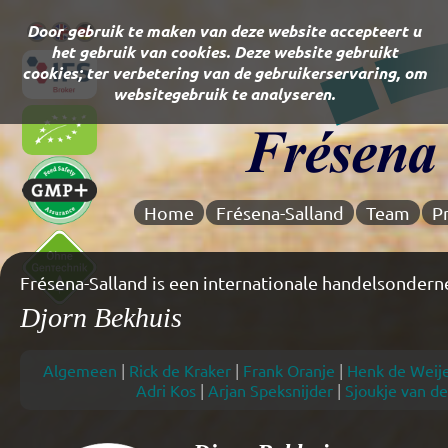
Door gebruik te maken van deze website accepteert u
het gebruik van cookies. Deze website gebruikt
cookies; ter verbetering van de gebruikerservaring, om
websitegebruik te analyseren.
Home
Frésena-Salland
Team
P
Sinds 1996 ervaring in de zuivelgrondstoffen handel
Djorn Bekhuis
Algemeen
|
Rick de Kraker
|
Frank Oranje
|
Henk de Weij
Adri Kos
|
Arjan Speksnijder
|
Sjoukje van de