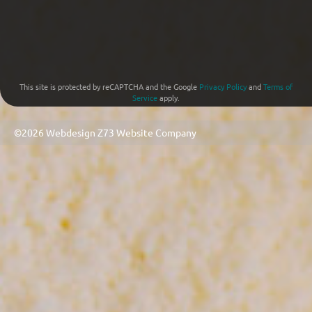
This site is protected by reCAPTCHA and the Google
Privacy Policy
and
Terms of
Service
apply.
©2026 Webdesign
Z73 Website Company