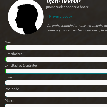
Djorn Bekhuis
junior trader poeder & boter
> Privacy policy
Vul onderstaande formulier zo volledig mo
Zodra wij uw verzoek beantwoorden, besch
Naam
E-mailadres
E-mailadres
(controle)
Straat
Postcode
Plaats