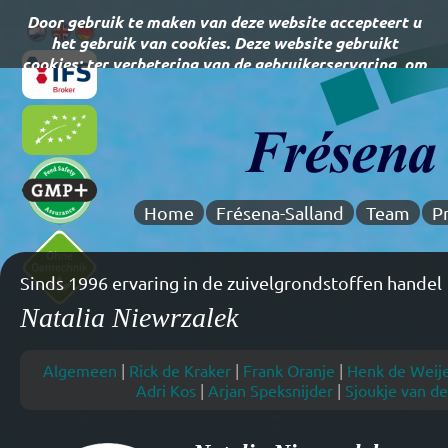
Home
Frésena-Salland
Team
P
Sinds 1996 ervaring in de zuivelgrondstoffen handel
Natalia Niewrzalek
Algemeen
|
Rick de Kraker
|
Frank Oranje
|
Henk de Weij
Adri Kos
|
Arjan Speksnijder
|
Sjoukje van de