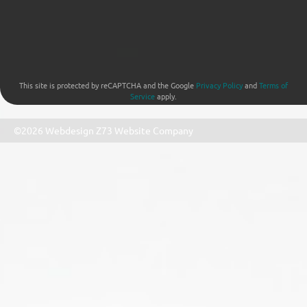
This site is protected by reCAPTCHA and the Google
Privacy Policy
and
Terms of
Service
apply.
©2026 Webdesign
Z73 Website Company