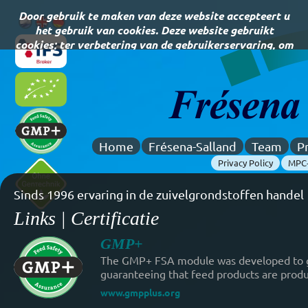
Home
Frésena-Salland
Team
P
Privacy Policy
MPC-
Sinds 1996 ervaring in de zuivelgrondstoffen handel
Links | Certificatie
GMP+
The GMP+ FSA module was developed to gu
guaranteeing that feed products are produ
www.gmpplus.org