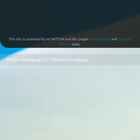
This site is protected by reCAPTCHA and the Google
Privacy Policy
and
Terms of
Service
apply.
©2026 Webdesign
Z73 Website Company