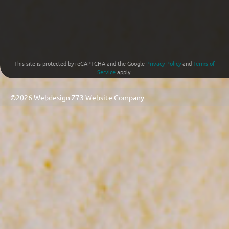
This site is protected by reCAPTCHA and the Google
Privacy Policy
and
Terms of
Service
apply.
©2026 Webdesign
Z73 Website Company