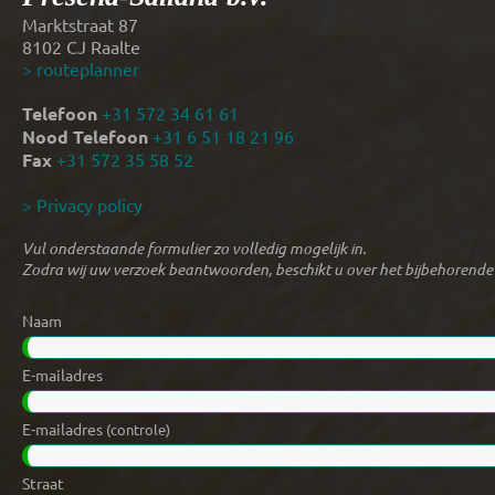
Marktstraat 87
8102 CJ Raalte
> routeplanner
Telefoon
+31 572 34 61 61
Nood Telefoon
+31 6 51 18 21 96
Fax
+31 572 35 58 52
> Privacy policy
Vul onderstaande formulier zo volledig mogelijk in.
Zodra wij uw verzoek beantwoorden, beschikt u over het bijbehorende
Naam
E-mailadres
E-mailadres
(controle)
Straat