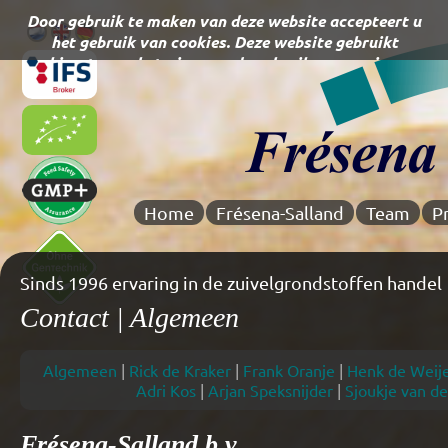
Home
Frésena-Salland
Team
P
Sinds 1996 ervaring in de zuivelgrondstoffen handel
Contact | Algemeen
Algemeen
|
Rick de Kraker
|
Frank Oranje
|
Henk de Weij
Adri Kos
|
Arjan Speksnijder
|
Sjoukje van de
Frésena-Salland b.v.