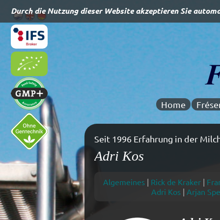
Home
Frése
Seit 1996 Erfahrung in der Mil
Adri Kos
Algemeines
|
Rick de Kraker
|
Fra
Adri Kos
|
Arjan Spe