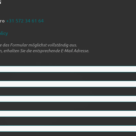
s
ro
+31 572 34 61 64
licy
Sie das Formular möglichst vollständig aus.
, erhalten Sie die entsprechende E-Mail Adresse.