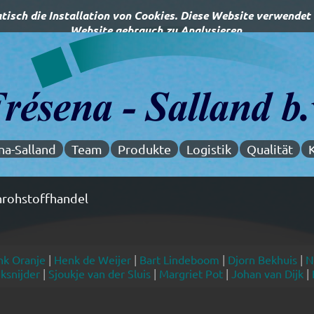
na-Salland
Team
Produkte
Logistik
Qualität
chrohstoffhandel
nk Oranje
|
Henk de Weijer
|
Bart Lindeboom
|
Djorn Bekhuis
|
N
ksnijder
|
Sjoukje van der Sluis
|
Margriet Pot
|
Johan van Dijk
|