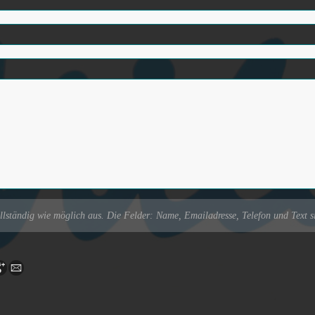
ollständig wie möglich aus. Die Felder: Name, Emailadresse, Telefon und Text s