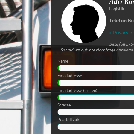
Adri Ko
Logistik
Telefon Bü
> Privacy po
Bitte füllen 
Sobald wir auf ihre Nachfrage antworten
Name
Emailadresse
Emailadresse
(prüfen)
Strasse
Postleitzahl