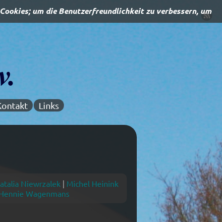
Kontakt
Links
atalia Niewrzalek
|
Michel Heinink
Hennie Wagenmans