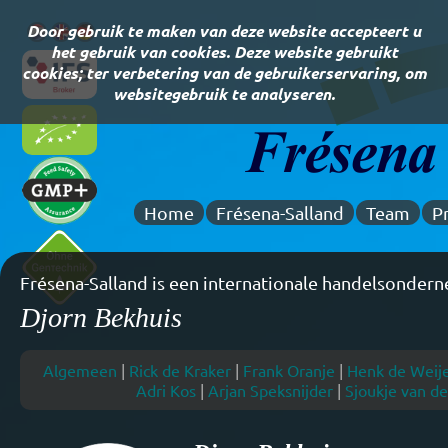
Door gebruik te maken van deze website accepteert u
het gebruik van cookies. Deze website gebruikt
cookies; ter verbetering van de gebruikerservaring, om
websitegebruik te analyseren.
Home
Frésena-Salland
Team
P
Sinds 1996 ervaring in de zuivelgrondstoffen handel
Djorn Bekhuis
Algemeen
|
Rick de Kraker
|
Frank Oranje
|
Henk de Weij
Adri Kos
|
Arjan Speksnijder
|
Sjoukje van de