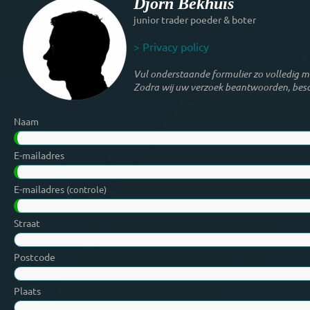
Djorn Bekhuis
junior trader poeder & boter
> Privacy policy
Vul onderstaande formulier zo volledig mo
Zodra wij uw verzoek beantwoorden, besch
Naam
E-mailadres
E-mailadres
(controle)
Straat
Postcode
Plaats