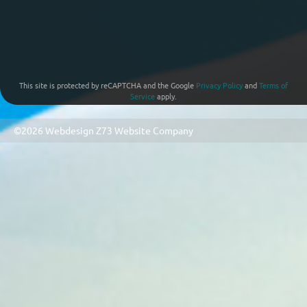
This site is protected by reCAPTCHA and the Google
Privacy Policy
and
Terms of
Service
apply.
©2026 Webdesign
Z73 Website Company