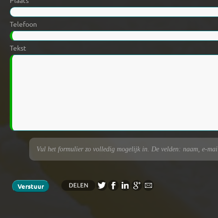
Plaats
Telefoon
Tekst
Vul het formulier zo volledig mogelijk in. De velden: naam, e-maila