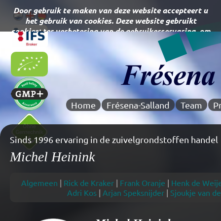
Home
Frésena-Salland
Team
P
Sinds 1996 ervaring in de zuivelgrondstoffen handel
Michel Heinink
Algemeen
|
Rick de Kraker
|
Frank Oranje
|
Henk de Weij
Adri Kos
|
Arjan Speksnijder
|
Sjoukje van de