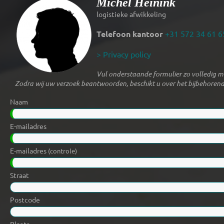
Michel Heinink
logistieke afwikkeling
Telefoon kantoor
+31 572 34 61 6
> Privacy policy
Vul onderstaande formulier zo volledig mo
Zodra wij uw verzoek beantwoorden, beschikt u over het bijbehorend
Naam
E-mailadres
E-mailadres
(controle)
Straat
Postcode